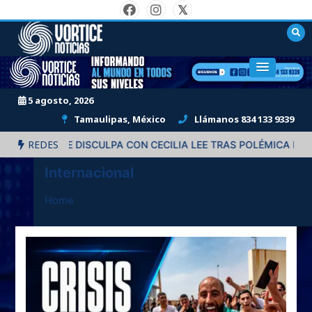
Skip
to
content
"Informando al mundo en todos sus niveles."
5 agosto, 2026
Tamaulipas, México
Llámanos 834 133 9339
REDES
 DISCULPA CON CECILIA LEE TRAS POLÉMICA PUBLICACIÓN
VER
Internacional
Home