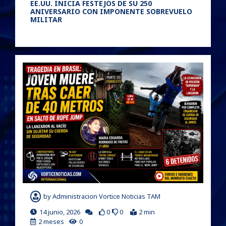
EE.UU. INICIA FESTEJOS DE SU 250
ANIVERSARIO CON IMPONENTE SOBREVUELO
MILITAR
by
Administracion Vortice Noticias TAM
14 junio, 2026
0
0
2 min
2 meses
0