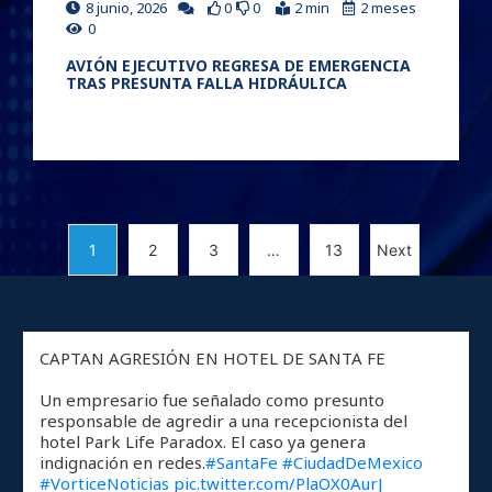
8 junio, 2026
0
0
2 min
2 meses
0
AVIÓN EJECUTIVO REGRESA DE EMERGENCIA
TRAS PRESUNTA FALLA HIDRÁULICA
1
2
3
…
13
Next
CAPTAN AGRESIÓN EN HOTEL DE SANTA FE
Un empresario fue señalado como presunto
responsable de agredir a una recepcionista del
hotel Park Life Paradox. El caso ya genera
indignación en redes.
#SantaFe
#CiudadDeMexico
#VorticeNoticias
pic.twitter.com/PlaOX0AurJ