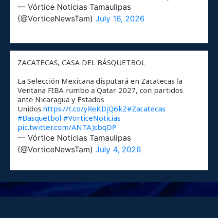
— Vórtice Noticias Tamaulipas
(@VorticeNewsTam)
July 16, 2026
ZACATECAS, CASA DEL BÁSQUETBOL
La Selección Mexicana disputará en Zacatecas la
Ventana FIBA rumbo a Qatar 2027, con partidos
ante Nicaragua y Estados
Unidos.
https://t.co/yReKDjQ6kZ
#Zacatecas
#Basquetbol
#VorticeNoticias
pic.twitter.com/ANTAJcbqDP
— Vórtice Noticias Tamaulipas
(@VorticeNewsTam)
July 4, 2026