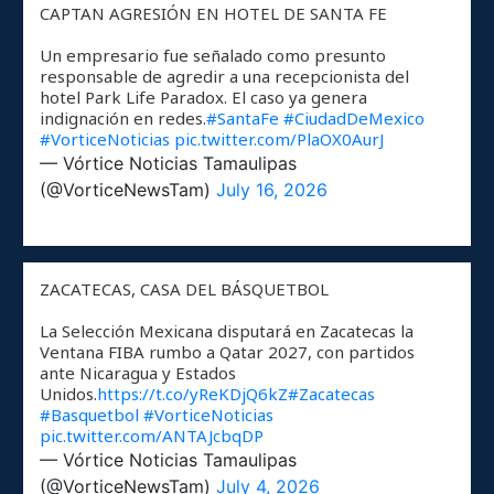
CAPTAN AGRESIÓN EN HOTEL DE SANTA FE
Un empresario fue señalado como presunto
responsable de agredir a una recepcionista del
hotel Park Life Paradox. El caso ya genera
indignación en redes.
#SantaFe
#CiudadDeMexico
#VorticeNoticias
pic.twitter.com/PlaOX0AurJ
— Vórtice Noticias Tamaulipas
(@VorticeNewsTam)
July 16, 2026
ZACATECAS, CASA DEL BÁSQUETBOL
La Selección Mexicana disputará en Zacatecas la
Ventana FIBA rumbo a Qatar 2027, con partidos
ante Nicaragua y Estados
Unidos.
https://t.co/yReKDjQ6kZ
#Zacatecas
#Basquetbol
#VorticeNoticias
pic.twitter.com/ANTAJcbqDP
— Vórtice Noticias Tamaulipas
(@VorticeNewsTam)
July 4, 2026