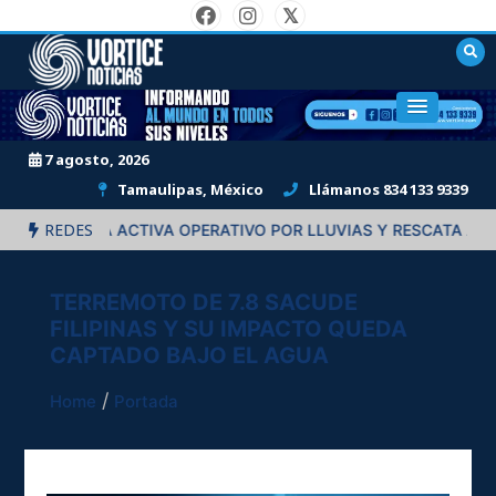
Skip
to
content
"Informando al mundo en todos sus niveles."
7 agosto, 2026
Tamaulipas, México
Llámanos 834 133 9339
REDES
REYNOSA ACTIVA OPERATIVO POR LLUVIAS Y RESCATA A CUA
TERREMOTO DE 7.8 SACUDE
FILIPINAS Y SU IMPACTO QUEDA
CAPTADO BAJO EL AGUA
Home
Portada