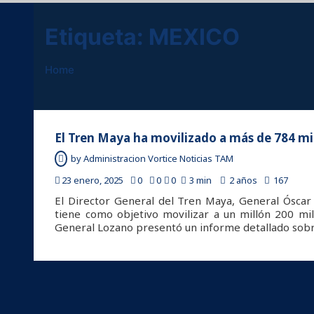
Etiqueta:
MEXICO
Home
El Tren Maya ha movilizado a más de 784 mil
by
Administracion Vortice Noticias TAM
23 enero, 2025
0
0
0
3 min
2 años
167
El Director General del Tren Maya, General Óscar
tiene como objetivo movilizar a un millón 200 mi
General Lozano presentó un informe detallado sobr