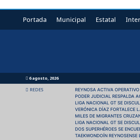
Skip
to
content
Portada
Municipal
Estatal
Inte
"Informando al mundo en todos sus niveles."
6 agosto, 2026
REDES
REYNOSA ACTIVA OPERATIVO
PODER JUDICIAL RESPALDA A
LIGA NACIONAL GT SE DISCU
VERÓNICA DÍAZ FORTALECE 
MILES DE MIGRANTES CRUZA
LIGA NACIONAL GT SE DISCU
DOS SUPERHÉROES SE ENCUE
TAEKWONDOÍN REYNOSENSE