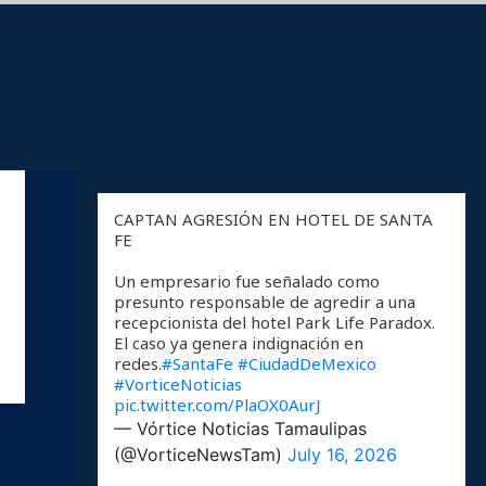
CAPTAN AGRESIÓN EN HOTEL DE SANTA
FE
Un empresario fue señalado como
presunto responsable de agredir a una
recepcionista del hotel Park Life Paradox.
El caso ya genera indignación en
redes.
#SantaFe
#CiudadDeMexico
#VorticeNoticias
pic.twitter.com/PlaOX0AurJ
— Vórtice Noticias Tamaulipas
(@VorticeNewsTam)
July 16, 2026