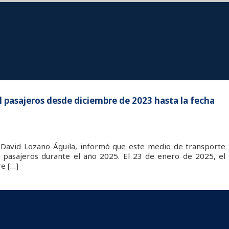
 pasajeros desde diciembre de 2023 hasta la fecha
 David Lozano Águila, informó que este medio de transporte
l pasajeros durante el año 2025. El 23 de enero de 2025, el
e […]