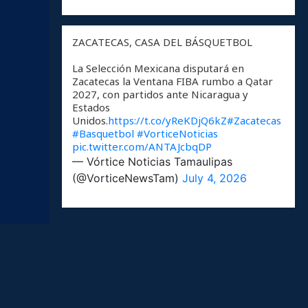
ZACATECAS, CASA DEL BÁSQUETBOL
La Selección Mexicana disputará en
Zacatecas la Ventana FIBA rumbo a Qatar
2027, con partidos ante Nicaragua y
Estados
Unidos.
https://t.co/yReKDjQ6kZ
#Zacatecas
#Basquetbol
#VorticeNoticias
pic.twitter.com/ANTAJcbqDP
— Vórtice Noticias Tamaulipas
(@VorticeNewsTam)
July 4, 2026