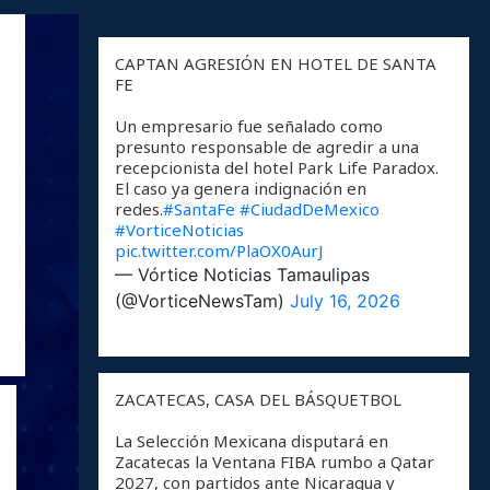
CAPTAN AGRESIÓN EN HOTEL DE SANTA
FE
Un empresario fue señalado como
presunto responsable de agredir a una
recepcionista del hotel Park Life Paradox.
El caso ya genera indignación en
redes.
#SantaFe
#CiudadDeMexico
#VorticeNoticias
pic.twitter.com/PlaOX0AurJ
— Vórtice Noticias Tamaulipas
(@VorticeNewsTam)
July 16, 2026
ZACATECAS, CASA DEL BÁSQUETBOL
La Selección Mexicana disputará en
Zacatecas la Ventana FIBA rumbo a Qatar
2027, con partidos ante Nicaragua y