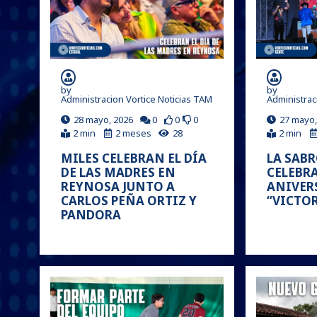
by
by
Administracion Vortice Noticias TAM
Administrac
28 mayo, 2026
0
0
0
27 mayo,
2 min
2 meses
28
2 min
MILES CELEBRAN EL DÍA
LA SABR
DE LAS MADRES EN
CELEBRA
REYNOSA JUNTO A
ANIVER
CARLOS PEÑA ORTIZ Y
“VICTO
PANDORA