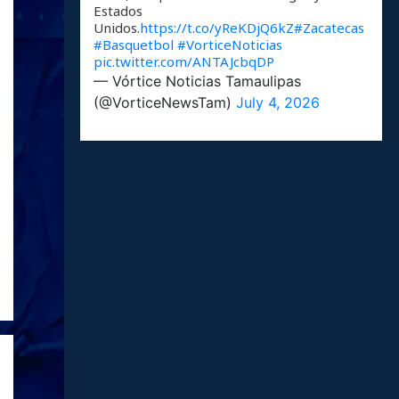
Estados
Unidos.
https://t.co/yReKDjQ6kZ
#Zacatecas
#Basquetbol
#VorticeNoticias
pic.twitter.com/ANTAJcbqDP
— Vórtice Noticias Tamaulipas
(@VorticeNewsTam)
July 4, 2026