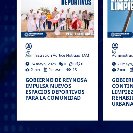
by
by
Administracion Vortice Noticias TAM
Administrac
24 mayo, 2026
0
0
0
23 mayo,
2 min
2 meses
18
2 min
GOBIERNO DE REYNOSA
GOBIER
IMPULSA NUEVOS
CONTIN
ESPACIOS DEPORTIVOS
LIMPIEZ
PARA LA COMUNIDAD
REHABI
URBAN