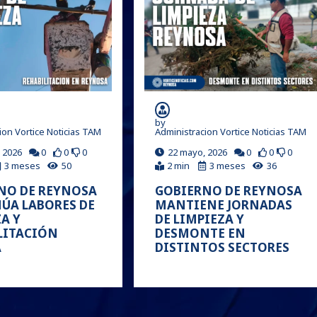
by
ion Vortice Noticias TAM
Administracion Vortice Noticias TAM
 2026
0
0
0
22 mayo, 2026
0
0
0
3 meses
50
2 min
3 meses
36
NO DE REYNOSA
GOBIERNO DE REYNOSA
ÚA LABORES DE
MANTIENE JORNADAS
A Y
DE LIMPIEZA Y
LITACIÓN
DESMONTE EN
A
DISTINTOS SECTORES