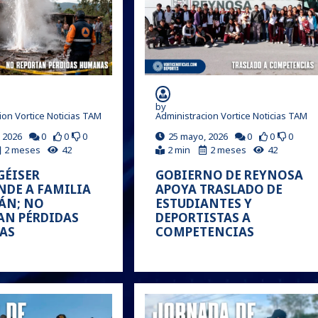
by
ion Vortice Noticias TAM
Administracion Vortice Noticias TAM
 2026
0
0
0
25 mayo, 2026
0
0
0
2 meses
42
2 min
2 meses
42
GÉISER
GOBIERNO DE REYNOSA
NDE A FAMILIA
APOYA TRASLADO DE
LÁN; NO
ESTUDIANTES Y
AN PÉRDIDAS
DEPORTISTAS A
AS
COMPETENCIAS