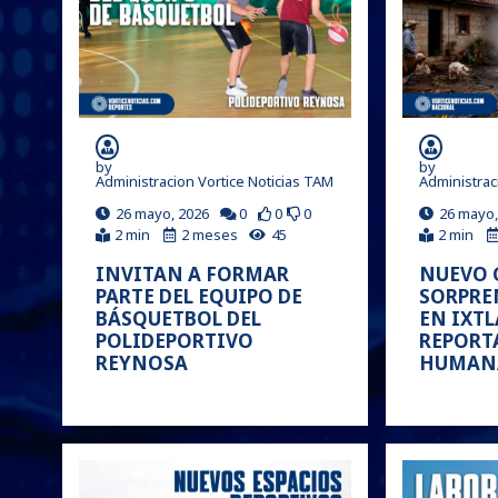
by
by
Administracion Vortice Noticias TAM
Administrac
26 mayo, 2026
0
0
0
26 mayo,
2 min
2 meses
45
2 min
INVITAN A FORMAR
NUEVO 
PARTE DEL EQUIPO DE
SORPRE
BÁSQUETBOL DEL
EN IXT­
POLIDEPORTIVO
REPORT
REYNOSA
HUMAN