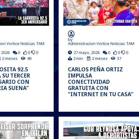
by
ion Vortice Noticias TAM
Administracion Vortice Noticias TAM
 2026
0
0
0
27 mayo, 2026
0
0
0
2 meses
49
2 min
2 meses
37
OSITA 92.5
CARLOS PEÑA ORTIZ
 SU TERCER
IMPULSA
SARIO CON
CONECTIVIDAD
RIA SUENA”
GRATUITA CON
“INTERNET EN TU CASA”