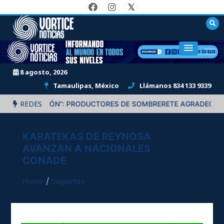
Skip
to
content
"Informando al mundo en todos sus niveles."
8 agosto, 2026
Tamaulipas, México
Llámanos 834 133 9339
REDES
S SOLUCIÓN”: PRODUCTORES DE SOMBRERETE AGRADECEN APO
KARATEKAS DE REYNOSA
AVANZAN A NACIONALES
CONADE
Home
Deportes