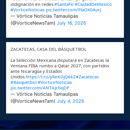
indignación en redes.
#SantaFe
#CiudadDeMexico
#VorticeNoticias
pic.twitter.com/PlaOX0AurJ
— Vórtice Noticias Tamaulipas
(@VorticeNewsTam)
July 16, 2026
ZACATECAS, CASA DEL BÁSQUETBOL
La Selección Mexicana disputará en Zacatecas la
Ventana FIBA rumbo a Qatar 2027, con partidos
ante Nicaragua y Estados
Unidos.
https://t.co/yReKDjQ6kZ
#Zacatecas
#Basquetbol
#VorticeNoticias
pic.twitter.com/ANTAJcbqDP
— Vórtice Noticias Tamaulipas
(@VorticeNewsTam)
July 4, 2026