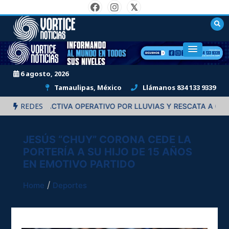
Skip
to
content
"Informando al mundo en todos sus niveles."
6 agosto, 2026
Tamaulipas, México
Llámanos 834 133 9339
REDES
NOSA ACTIVA OPERATIVO POR LLUVIAS Y RESCATA A CUATRO 
JESÚS “CHUY” CORONA CEDE LA
PORTERÍA A SU HIJO DE 15 AÑOS
EN EMOTIVO PARTIDO
Home
Deportes