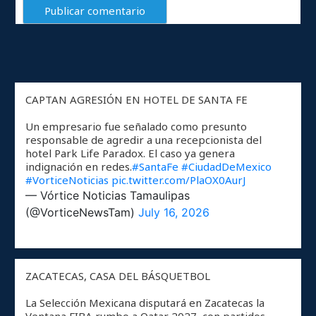
CAPTAN AGRESIÓN EN HOTEL DE SANTA FE
Un empresario fue señalado como presunto
responsable de agredir a una recepcionista del
hotel Park Life Paradox. El caso ya genera
indignación en redes.
#SantaFe
#CiudadDeMexico
#VorticeNoticias
pic.twitter.com/PlaOX0AurJ
— Vórtice Noticias Tamaulipas
(@VorticeNewsTam)
July 16, 2026
ZACATECAS, CASA DEL BÁSQUETBOL
La Selección Mexicana disputará en Zacatecas la
Ventana FIBA rumbo a Qatar 2027, con partidos