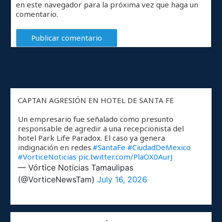
en este navegador para la próxima vez que haga un
comentario.
CAPTAN AGRESIÓN EN HOTEL DE SANTA FE
Un empresario fue señalado como presunto
responsable de agredir a una recepcionista del
hotel Park Life Paradox. El caso ya genera
indignación en redes.
#SantaFe
#CiudadDeMexico
#VorticeNoticias
pic.twitter.com/PlaOX0AurJ
— Vórtice Noticias Tamaulipas
(@VorticeNewsTam)
July 16, 2026