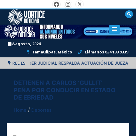
Skip
to
content
"Informando al mundo en todos sus niveles."
8 agosto, 2026
Tamaulipas, México
Llámanos 834 133 9339
REDES
ONAS
PODER JUDICIAL RESPALDA ACTUACIÓN DE JUEZA EN EL 
DETIENEN A CARLOS ‘GULLIT’
PEÑA POR CONDUCIR EN ESTADO
DE EBRIEDAD
Home
Deportes