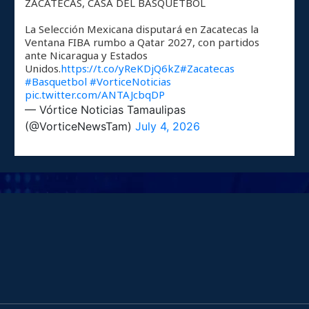
ZACATECAS, CASA DEL BÁSQUETBOL
La Selección Mexicana disputará en Zacatecas la
Ventana FIBA rumbo a Qatar 2027, con partidos
ante Nicaragua y Estados
Unidos.
https://t.co/yReKDjQ6kZ
#Zacatecas
#Basquetbol
#VorticeNoticias
pic.twitter.com/ANTAJcbqDP
— Vórtice Noticias Tamaulipas
(@VorticeNewsTam)
July 4, 2026