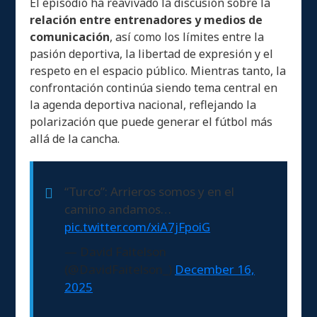
El episodio ha reavivado la discusión sobre la
relación entre entrenadores y medios de
comunicación
, así como los límites entre la
pasión deportiva, la libertad de expresión y el
respeto en el espacio público. Mientras tanto, la
confrontación continúa siendo tema central en
la agenda deportiva nacional, reflejando la
polarización que puede generar el fútbol más
allá de la cancha.
“Turco”: Arrieros somos y en el
camino andamos…
pic.twitter.com/xiA7jFpoiG
— David Faitelson
(@DavidFaitelson_)
December 16,
2025