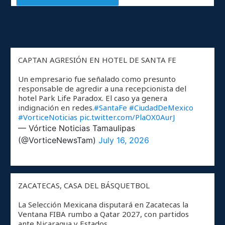
CAPTAN AGRESIÓN EN HOTEL DE SANTA FE
Un empresario fue señalado como presunto
responsable de agredir a una recepcionista del
hotel Park Life Paradox. El caso ya genera
indignación en redes.
#SantaFe
#CiudadDeMexico
#VorticeNoticias
pic.twitter.com/PlaOX0AurJ
— Vórtice Noticias Tamaulipas
(@VorticeNewsTam)
July 16, 2026
ZACATECAS, CASA DEL BÁSQUETBOL
La Selección Mexicana disputará en Zacatecas la
Ventana FIBA rumbo a Qatar 2027, con partidos
ante Nicaragua y Estados