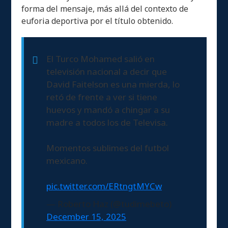
forma del mensaje, más allá del contexto de
euforia deportiva por el título obtenido.
El Turco Mohamed salió en
televisión nacional a decir que
David Faitelson es una mierda, lo
retó de frente a ver si tiene
huevos y mandó a chingar a su
madre a todos los de Televisa.
Momentos sublimes del futbol
mexicano.
pic.twitter.com/ERtngtMYCw
— Roberto Haz (@tudimebeto)
December 15, 2025