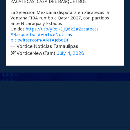
ZACATECAS, CASA DEL BÁSQUETBOL
La Selección Mexicana disputará en Zacatecas la
Ventana FIBA rumbo a Qatar 2027, con partidos
ante Nicaragua y Estados
Unidos.
https://t.co/yReKDjQ6kZ
#Zacatecas
#Basquetbol
#VorticeNoticias
pic.twitter.com/ANTAJcbqDP
— Vórtice Noticias Tamaulipas
(@VorticeNewsTam)
July 4, 2026