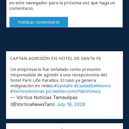
en este navegador para la próxima vez que haga un
comentario.
CAPTAN AGRESIÓN EN HOTEL DE SANTA FE
Un empresario fue señalado como presunto
responsable de agredir a una recepcionista del
hotel Park Life Paradox. El caso ya genera
indignación en redes.
#SantaFe
#CiudadDeMexico
#VorticeNoticias
pic.twitter.com/PlaOX0AurJ
— Vórtice Noticias Tamaulipas
(@VorticeNewsTam)
July 16, 2026