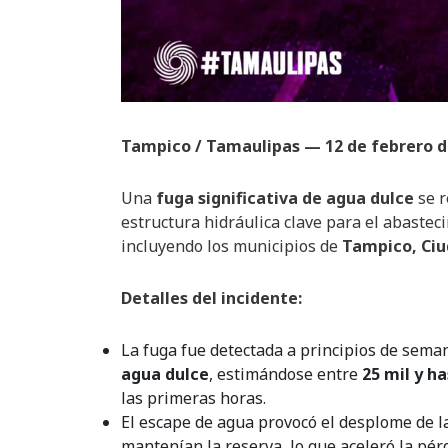
Tampico / Tamaulipas — 12 de febrero d
Una
fuga significativa de agua dulce
se r
estructura hidráulica clave para el abastec
incluyendo los municipios de
Tampico, Ciu
Detalles del incidente:
La fuga fue detectada a principios de sema
agua dulce
, estimándose entre
25 mil y h
las primeras horas.
El escape de agua provocó el desplome de 
mantenían la reserva, lo que aceleró la pérd