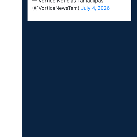
— Vórtice Noticias Tamaulipas
(@VorticeNewsTam)
July 4, 2026