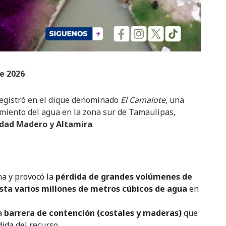
e 2026
egistró en el dique denominado
El Camalote
, una
imiento del agua en la zona sur de Tamaulipas,
dad Madero y Altamira
.
na y provocó la
pérdida de grandes volúmenes de
asta varios millones de metros cúbicos de agua
en
la
barrera de contención (costales y maderas)
que
ida del recurso.