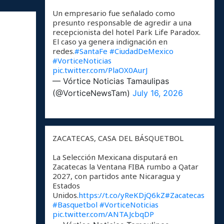
Un empresario fue señalado como
presunto responsable de agredir a una
recepcionista del hotel Park Life Paradox.
El caso ya genera indignación en
redes.
#SantaFe
#CiudadDeMexico
#VorticeNoticias
pic.twitter.com/PlaOX0AurJ
— Vórtice Noticias Tamaulipas
(@VorticeNewsTam)
July 16, 2026
ZACATECAS, CASA DEL BÁSQUETBOL
La Selección Mexicana disputará en
Zacatecas la Ventana FIBA rumbo a Qatar
2027, con partidos ante Nicaragua y
Estados
Unidos.
https://t.co/yReKDjQ6kZ
#Zacatecas
#Basquetbol
#VorticeNoticias
pic.twitter.com/ANTAJcbqDP