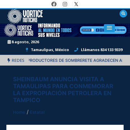
Skip
to
content
"Informando al mundo en todos sus niveles."
8 agosto, 2026
Tamaulipas, México
Llámanos 834 133 9339
REDES
CIÓN”: PRODUCTORES DE SOMBRERETE AGRADECEN APOYOS DE
SHEINBAUM ANUNCIA VISITA A
TAMAULIPAS PARA CONMEMORAR
LA EXPROPIACIÓN PETROLERA EN
TAMPICO
Home
Estatal