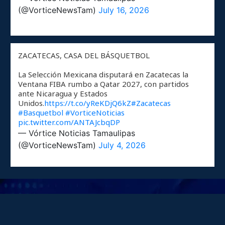
(@VorticeNewsTam)
July 16, 2026
ZACATECAS, CASA DEL BÁSQUETBOL
La Selección Mexicana disputará en Zacatecas la
Ventana FIBA rumbo a Qatar 2027, con partidos
ante Nicaragua y Estados
Unidos.
https://t.co/yReKDjQ6kZ
#Zacatecas
#Basquetbol
#VorticeNoticias
pic.twitter.com/ANTAJcbqDP
— Vórtice Noticias Tamaulipas
(@VorticeNewsTam)
July 4, 2026