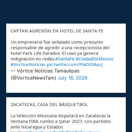
CAPTAN AGRESIÓN EN HOTEL DE SANTA FE
Un empresario fue señalado como presunto
responsable de agredir a una recepcionista del
hotel Park Life Paradox. El caso ya genera
indignación en redes.
#SantaFe
#CiudadDeMexico
#VorticeNoticias
pic.twitter.com/PlaOX0AurJ
— Vórtice Noticias Tamaulipas
(@VorticeNewsTam)
July 16, 2026
ZACATECAS, CASA DEL BÁSQUETBOL
La Selección Mexicana disputará en Zacatecas la
Ventana FIBA rumbo a Qatar 2027, con partidos
ante Nicaragua y Estados