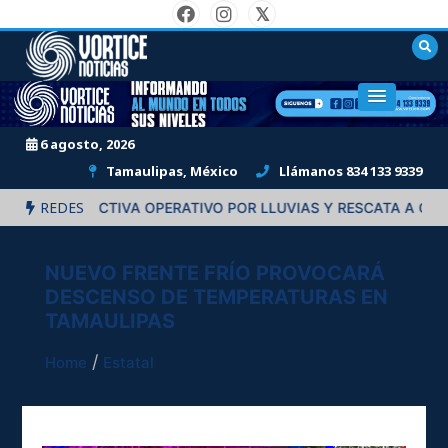
Skip
to
content
"Informando al mundo en todos sus niveles."
6 agosto, 2026
Tamaulipas, México
Llámanos 834 133 9339
REDES
EYNOSA ACTIVA OPERATIVO POR LLUVIAS Y RESCATA A CUATRO
NUEVO FRENTE FRÍO PROVOCARÁ
DESCENSO DE TEMPERATURAS EN
TAMAULIPAS
Home
Estatal