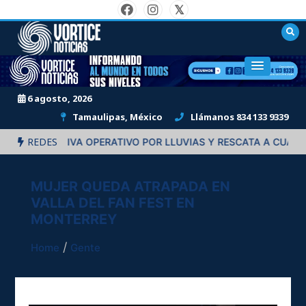
Skip
to
content
"Informando al mundo en todos sus niveles."
6 agosto, 2026
Tamaulipas, México
Llámanos 834 133 9339
REDES
ACTIVA OPERATIVO POR LLUVIAS Y RESCATA A CUATRO PERSO
MUJER QUEDA ATRAPADA EN
VALLA DEL FAN FEST EN
MONTERREY
Home
Gente