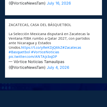
(@VorticeNewsTam)
July 16, 2026
ZACATECAS, CASA DEL BÁSQUETBOL
La Selección Mexicana disputará en Zacatecas la
Ventana FIBA rumbo a Qatar 2027, con partidos
ante Nicaragua y Estados
Unidos.
https://t.co/yReKDjQ6kZ
#Zacatecas
#Basquetbol
#VorticeNoticias
pic.twitter.com/ANTAJcbqDP
— Vórtice Noticias Tamaulipas
(@VorticeNewsTam)
July 4, 2026