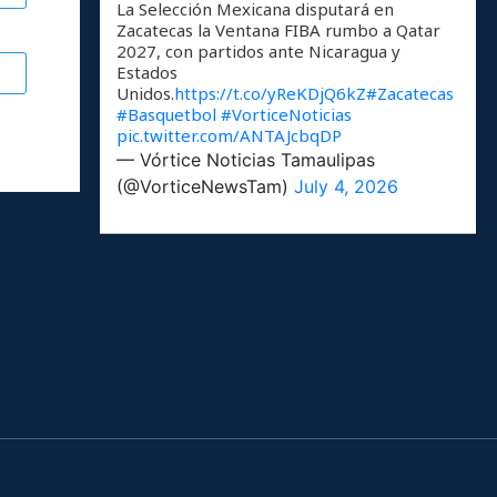
La Selección Mexicana disputará en
Zacatecas la Ventana FIBA rumbo a Qatar
2027, con partidos ante Nicaragua y
Estados
Unidos.
https://t.co/yReKDjQ6kZ
#Zacatecas
#Basquetbol
#VorticeNoticias
pic.twitter.com/ANTAJcbqDP
— Vórtice Noticias Tamaulipas
(@VorticeNewsTam)
July 4, 2026