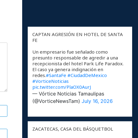
CAPTAN AGRESIÓN EN HOTEL DE SANTA
FE
Un empresario fue señalado como
presunto responsable de agredir a una
recepcionista del hotel Park Life Paradox.
El caso ya genera indignación en
redes.
#SantaFe
#CiudadDeMexico
#VorticeNoticias
pic.twitter.com/PlaOX0AurJ
— Vórtice Noticias Tamaulipas
(@VorticeNewsTam)
July 16, 2026
ZACATECAS, CASA DEL BÁSQUETBOL