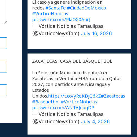
El caso ya genera indignación en
redes.
#SantaFe
#CiudadDeMexico
#VorticeNoticias
pic.twitter.com/PlaOX0AurJ
— Vórtice Noticias Tamaulipas
(@VorticeNewsTam)
July 16, 2026
ZACATECAS, CASA DEL BÁSQUETBOL
La Selección Mexicana disputará en
Zacatecas la Ventana FIBA rumbo a Qatar
2027, con partidos ante Nicaragua y
Estados
Unidos.
https://t.co/yReKDjQ6kZ
#Zacatecas
#Basquetbol
#VorticeNoticias
pic.twitter.com/ANTAJcbqDP
— Vórtice Noticias Tamaulipas
(@VorticeNewsTam)
July 4, 2026