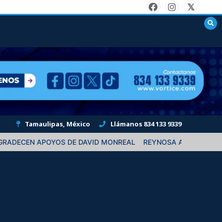
Tamaulipas, México
Llámanos 834 133 9339
N APOYOS DE DAVID MONREAL
REYNOSA ACTIVA OPERATIVO PO