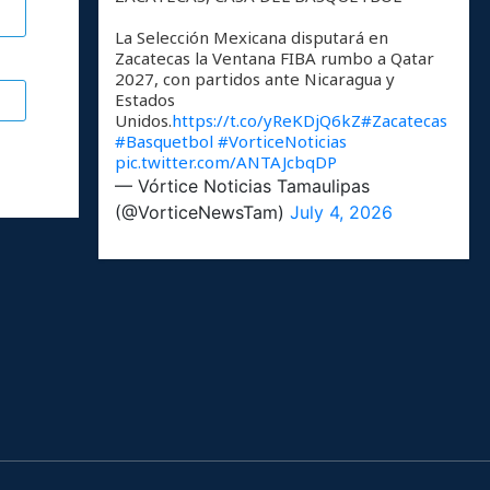
La Selección Mexicana disputará en
Zacatecas la Ventana FIBA rumbo a Qatar
2027, con partidos ante Nicaragua y
Estados
Unidos.
https://t.co/yReKDjQ6kZ
#Zacatecas
#Basquetbol
#VorticeNoticias
pic.twitter.com/ANTAJcbqDP
— Vórtice Noticias Tamaulipas
(@VorticeNewsTam)
July 4, 2026