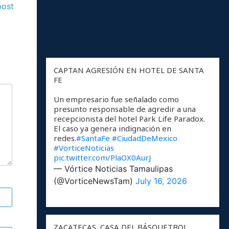
post
CAPTAN AGRESIÓN EN HOTEL DE SANTA
FE
Un empresario fue señalado como
presunto responsable de agredir a una
recepcionista del hotel Park Life Paradox.
El caso ya genera indignación en
redes.
#SantaFe
#CiudadDeMexico
#VorticeNoticias
pic.twitter.com/PlaOX0AurJ
— Vórtice Noticias Tamaulipas
(@VorticeNewsTam)
July 16, 2026
ZACATECAS, CASA DEL BÁSQUETBOL