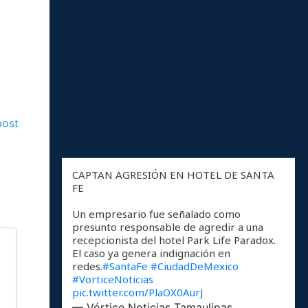
post
CAPTAN AGRESIÓN EN HOTEL DE SANTA
FE
Un empresario fue señalado como
presunto responsable de agredir a una
recepcionista del hotel Park Life Paradox.
El caso ya genera indignación en
redes.
#SantaFe
#CiudadDeMexico
#VorticeNoticias
pic.twitter.com/PlaOX0AurJ
— Vórtice Noticias Tamaulipas