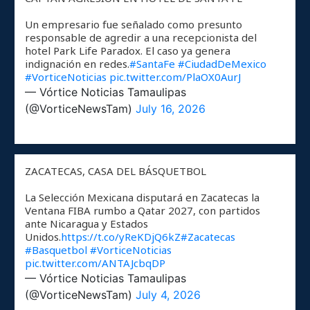
Un empresario fue señalado como presunto
responsable de agredir a una recepcionista del
hotel Park Life Paradox. El caso ya genera
indignación en redes.
#SantaFe
#CiudadDeMexico
#VorticeNoticias
pic.twitter.com/PlaOX0AurJ
— Vórtice Noticias Tamaulipas
(@VorticeNewsTam)
July 16, 2026
ZACATECAS, CASA DEL BÁSQUETBOL
La Selección Mexicana disputará en Zacatecas la
Ventana FIBA rumbo a Qatar 2027, con partidos
ante Nicaragua y Estados
Unidos.
https://t.co/yReKDjQ6kZ
#Zacatecas
#Basquetbol
#VorticeNoticias
pic.twitter.com/ANTAJcbqDP
— Vórtice Noticias Tamaulipas
(@VorticeNewsTam)
July 4, 2026