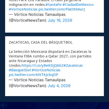
indignación en redes.
#SantaFe
#CiudadDeMexico
#VorticeNoticias
pic.twitter.com/PlaOX0AurJ
— Vórtice Noticias Tamaulipas
(@VorticeNewsTam)
July 16, 2026
ZACATECAS, CASA DEL BÁSQUETBOL
La Selección Mexicana disputará en Zacatecas la
Ventana FIBA rumbo a Qatar 2027, con partidos
ante Nicaragua y Estados
Unidos.
https://t.co/yReKDjQ6kZ
#Zacatecas
#Basquetbol
#VorticeNoticias
pic.twitter.com/ANTAJcbqDP
— Vórtice Noticias Tamaulipas
(@VorticeNewsTam)
July 4, 2026