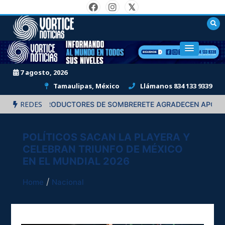
Skip
to
content
"Informando al mundo en todos sus niveles."
7 agosto, 2026
Tamaulipas, México
Llámanos 834 133 9339
REDES
 PRODUCTORES DE SOMBRERETE AGRADECEN APOYOS DE DAVID 
POLÍTICOS SACAN LA PLAYERA Y
CELEBRAN TRIUNFO DE MÉXICO
EN EL MUNDIAL 2026
Home
Nacional