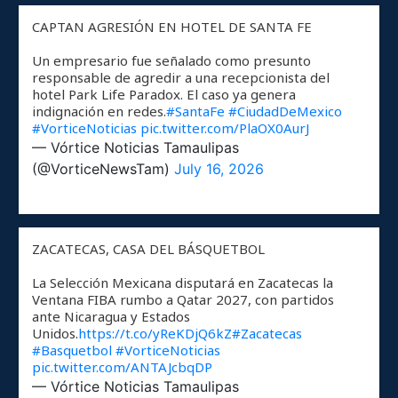
CAPTAN AGRESIÓN EN HOTEL DE SANTA FE
Un empresario fue señalado como presunto
responsable de agredir a una recepcionista del
hotel Park Life Paradox. El caso ya genera
indignación en redes.
#SantaFe
#CiudadDeMexico
#VorticeNoticias
pic.twitter.com/PlaOX0AurJ
— Vórtice Noticias Tamaulipas
(@VorticeNewsTam)
July 16, 2026
ZACATECAS, CASA DEL BÁSQUETBOL
La Selección Mexicana disputará en Zacatecas la
Ventana FIBA rumbo a Qatar 2027, con partidos
ante Nicaragua y Estados
Unidos.
https://t.co/yReKDjQ6kZ
#Zacatecas
#Basquetbol
#VorticeNoticias
pic.twitter.com/ANTAJcbqDP
— Vórtice Noticias Tamaulipas