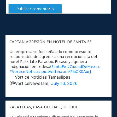
CAPTAN AGRESIÓN EN HOTEL DE SANTA FE
Un empresario fue señalado como presunto
responsable de agredir a una recepcionista del
hotel Park Life Paradox. El caso ya genera
indignación en redes.
#SantaFe
#CiudadDeMexico
#VorticeNoticias
pic.twitter.com/PlaOX0AurJ
— Vórtice Noticias Tamaulipas
(@VorticeNewsTam)
July 16, 2026
ZACATECAS, CASA DEL BÁSQUETBOL
La Selección Mexicana disputará en Zacatecas la