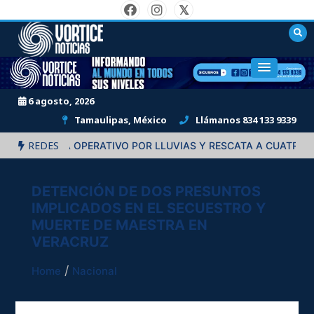
Skip
to
content
"Informando al mundo en todos sus niveles."
6 agosto, 2026
Tamaulipas, México
Llámanos 834 133 9339
REDES
 ACTIVA OPERATIVO POR LLUVIAS Y RESCATA A CUATRO PERSO
DETENCIÓN DE DOS PRESUNTOS
IMPLICADOS EN EL SECUESTRO Y
MUERTE DE MAESTRA EN
VERACRUZ
Home
Nacional