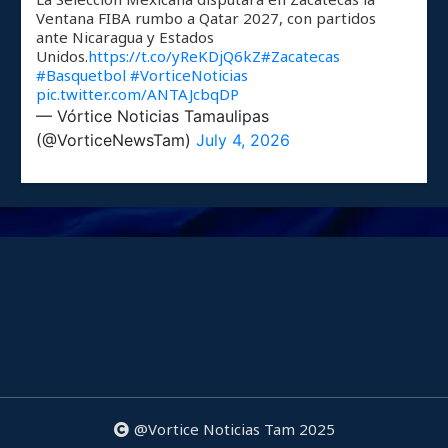
Ventana FIBA rumbo a Qatar 2027, con partidos
ante Nicaragua y Estados
Unidos.
https://t.co/yReKDjQ6kZ
#Zacatecas
#Basquetbol
#VorticeNoticias
pic.twitter.com/ANTAJcbqDP
— Vórtice Noticias Tamaulipas
(@VorticeNewsTam)
July 4, 2026
@Vortice Noticias Tam 2025