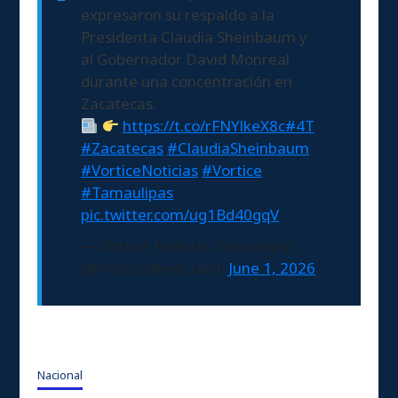
expresaron su respaldo a la
Presidenta Claudia Sheinbaum y
al Gobernador David Monreal
durante una concentración en
Zacatecas.
https://t.co/rFNYlkeX8c
#4T
#Zacatecas
#ClaudiaSheinbaum
#VorticeNoticias
#Vortice
#Tamaulipas
pic.twitter.com/ug1Bd40gqV
— Vórtice Noticias Tamaulipas
(@VorticeNewsTam)
June 1, 2026
Nacional