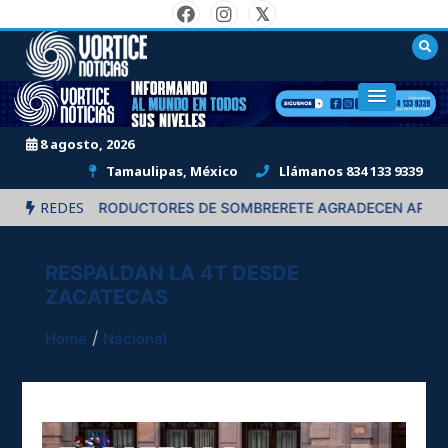
Skip
to
content
"Informando al mundo en todos sus niveles."
8 agosto, 2026
Tamaulipas, México
Llámanos 834 133 9339
REDES
UCIÓN”: PRODUCTORES DE SOMBRERETE AGRADECEN APOYOS DE
RESPALDAN LA 4T DESDE
ZACATECAS
Home
Nacional