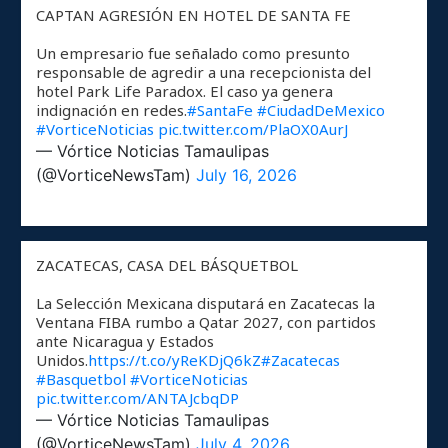
CAPTAN AGRESIÓN EN HOTEL DE SANTA FE
Un empresario fue señalado como presunto
responsable de agredir a una recepcionista del
hotel Park Life Paradox. El caso ya genera
indignación en redes.
#SantaFe
#CiudadDeMexico
#VorticeNoticias
pic.twitter.com/PlaOX0AurJ
— Vórtice Noticias Tamaulipas
(@VorticeNewsTam)
July 16, 2026
ZACATECAS, CASA DEL BÁSQUETBOL
La Selección Mexicana disputará en Zacatecas la
Ventana FIBA rumbo a Qatar 2027, con partidos
ante Nicaragua y Estados
Unidos.
https://t.co/yReKDjQ6kZ
#Zacatecas
#Basquetbol
#VorticeNoticias
pic.twitter.com/ANTAJcbqDP
— Vórtice Noticias Tamaulipas
(@VorticeNewsTam)
July 4, 2026