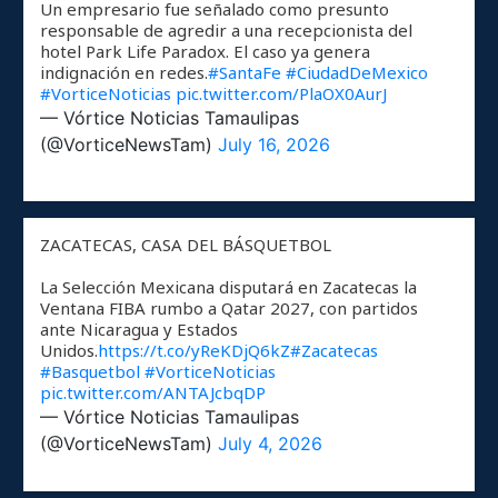
Un empresario fue señalado como presunto
responsable de agredir a una recepcionista del
hotel Park Life Paradox. El caso ya genera
indignación en redes.
#SantaFe
#CiudadDeMexico
#VorticeNoticias
pic.twitter.com/PlaOX0AurJ
— Vórtice Noticias Tamaulipas
(@VorticeNewsTam)
July 16, 2026
ZACATECAS, CASA DEL BÁSQUETBOL
La Selección Mexicana disputará en Zacatecas la
Ventana FIBA rumbo a Qatar 2027, con partidos
ante Nicaragua y Estados
Unidos.
https://t.co/yReKDjQ6kZ
#Zacatecas
#Basquetbol
#VorticeNoticias
pic.twitter.com/ANTAJcbqDP
— Vórtice Noticias Tamaulipas
(@VorticeNewsTam)
July 4, 2026