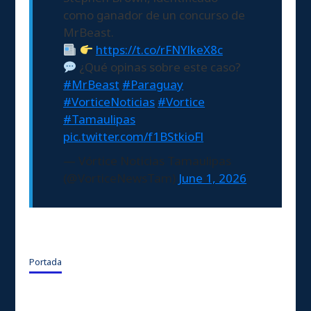
como ganador de un concurso de
MrBeast.
https://t.co/rFNYlkeX8c
¿Qué opinas sobre este caso?
#MrBeast
#Paraguay
#VorticeNoticias
#Vortice
#Tamaulipas
pic.twitter.com/f1BStkioFl
— Vórtice Noticias Tamaulipas
(@VorticeNewsTam)
June 1, 2026
Portada