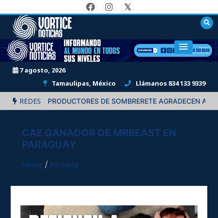
Skip
to
content
"Informando al mundo en todos sus niveles."
7 agosto, 2026
Tamaulipas, México
Llámanos 834 133 9339
REDES
LUCIÓN”: PRODUCTORES DE SOMBRERETE AGRADECEN APOYOS D
CAE GANADOR DE MRBEAST EN
PARAGUAY
Home
Portada