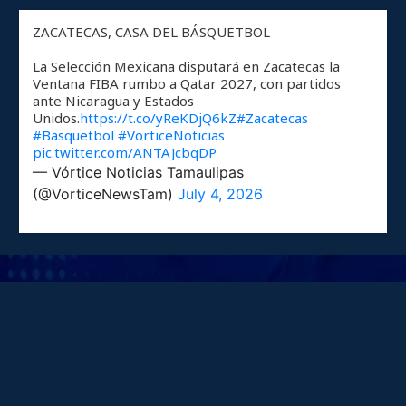
ZACATECAS, CASA DEL BÁSQUETBOL
La Selección Mexicana disputará en Zacatecas la
Ventana FIBA rumbo a Qatar 2027, con partidos
ante Nicaragua y Estados
Unidos.
https://t.co/yReKDjQ6kZ
#Zacatecas
#Basquetbol
#VorticeNoticias
pic.twitter.com/ANTAJcbqDP
— Vórtice Noticias Tamaulipas
(@VorticeNewsTam)
July 4, 2026