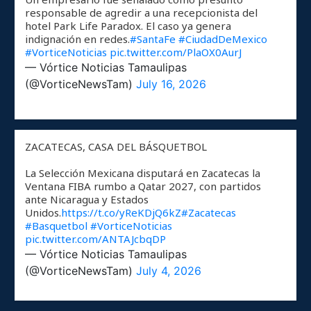
responsable de agredir a una recepcionista del
hotel Park Life Paradox. El caso ya genera
indignación en redes.
#SantaFe
#CiudadDeMexico
#VorticeNoticias
pic.twitter.com/PlaOX0AurJ
— Vórtice Noticias Tamaulipas
(@VorticeNewsTam)
July 16, 2026
ZACATECAS, CASA DEL BÁSQUETBOL
La Selección Mexicana disputará en Zacatecas la
Ventana FIBA rumbo a Qatar 2027, con partidos
ante Nicaragua y Estados
Unidos.
https://t.co/yReKDjQ6kZ
#Zacatecas
#Basquetbol
#VorticeNoticias
pic.twitter.com/ANTAJcbqDP
— Vórtice Noticias Tamaulipas
(@VorticeNewsTam)
July 4, 2026