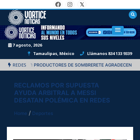
Skip
to
content
"Informando al mundo en todos sus niveles."
7 agosto, 2026
Tamaulipas, México
Llámanos 834 133 9339
REDES
UCIÓN”: PRODUCTORES DE SOMBRERETE AGRADECEN APOYOS D
RECLAMOS POR SUPUESTA
AYUDA ARBITRAL A MESSI
DESATAN POLÉMICA EN REDES
Home
Deportes