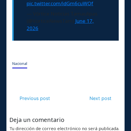
pic.twitter.com/idGm6cuWQf
— Vórtice Noticias Tamaulipas
(@VorticeNewsTam)
June 17,
2026
Nacional
Previous post
Next post
Deja un comentario
Tu dirección de correo electrónico no será publicada.