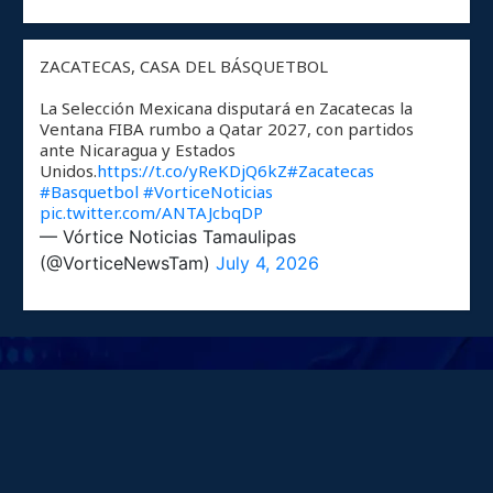
ZACATECAS, CASA DEL BÁSQUETBOL
La Selección Mexicana disputará en Zacatecas la
Ventana FIBA rumbo a Qatar 2027, con partidos
ante Nicaragua y Estados
Unidos.
https://t.co/yReKDjQ6kZ
#Zacatecas
#Basquetbol
#VorticeNoticias
pic.twitter.com/ANTAJcbqDP
— Vórtice Noticias Tamaulipas
(@VorticeNewsTam)
July 4, 2026