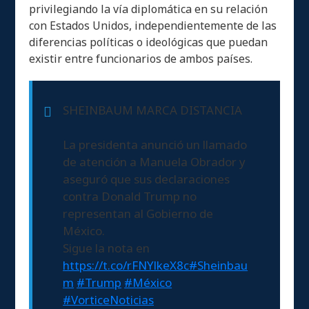
privilegiando la vía diplomática en su relación
con Estados Unidos, independientemente de las
diferencias políticas o ideológicas que puedan
existir entre funcionarios de ambos países.
SHEINBAUM MARCA DISTANCIA
La presidenta anunció un llamado
de atención a Manuela Obrador y
aseguró que sus declaraciones
contra Donald Trump no
representan al Gobierno de
México.
Sigue la nota en
https://t.co/rFNYlkeX8c
#Sheinbau
m
#Trump
#México
#VorticeNoticias